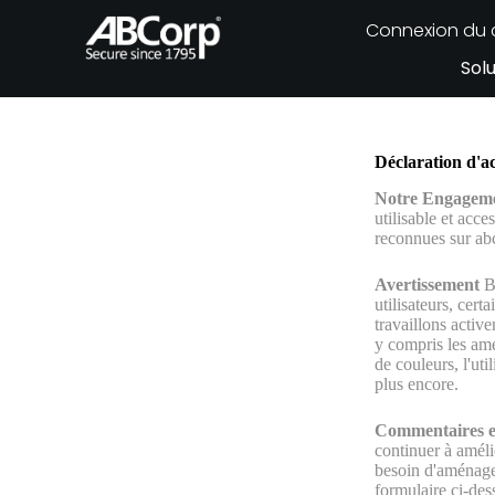
Connexion du c
Sol
Déclaration d'ac
Notre Engagem
utilisable et acc
reconnues sur ab
Avertissement
B
utilisateurs, cert
travaillons activ
y compris les amél
de couleurs, l'ut
plus encore.
Commentaires e
continuer à améli
besoin d'aménagem
formulaire ci-des