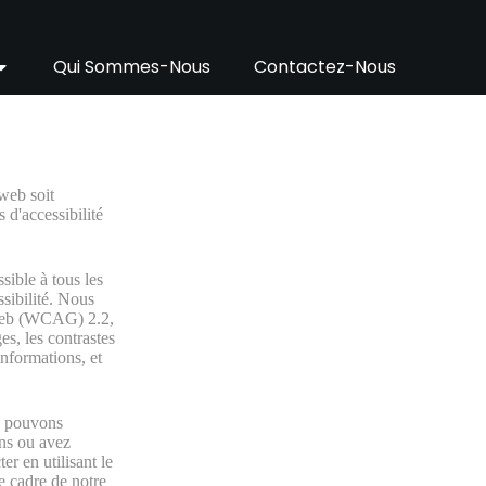
Qui Sommes-Nous
Contactez-Nous
web soit
 d'accessibilité
sible à tous les
ssibilité. Nous
u web (WCAG) 2.2,
es, les contrastes
informations, et
s pouvons
ons ou avez
r en utilisant le
e cadre de notre