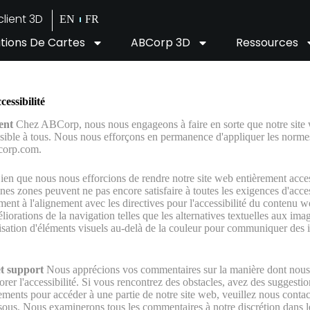
lient 3D
EN
FR
utions De Cartes
ABCorp 3D
Ressources
cessibilité
ent
Chez ABCorp, nous nous engageons à faire en sorte que notre site 
essible à tous. Nous nous efforçons en permanence d'appliquer les normes
corp.com.
ien que nous nous efforcions de rendre notre site web entièrement acces
aines zones peuvent ne pas encore satisfaire à toutes les exigences d'acce
ement à l'alignement avec les directives pour l'accessibilité du conten
iorations de la navigation telles que les alternatives textuelles aux imag
ilisation d'éléments visuels au-delà de la couleur pour communiquer des 
t support
Nous apprécions vos commentaires sur la manière dont nou
orer l'accessibilité. Si vous rencontrez des obstacles, avez des suggesti
ents pour accéder à une partie de notre site web, veuillez nous contacte
sous. Nous examinerons tous les commentaires à notre discrétion dans l