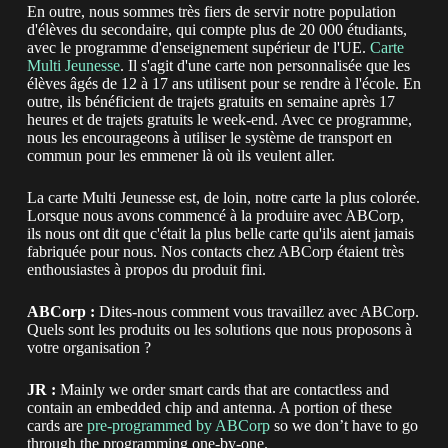
En outre, nous sommes très fiers de servir notre population
d'élèves du secondaire, qui compte plus de 20 000 étudiants,
avec le programme d'enseignement supérieur de l'UE.
Carte
Multi Jeunesse
. Il s'agit d'une carte non personnalisée que les
élèves âgés de 12 à 17 ans utilisent pour se rendre à l'école. En
outre, ils bénéficient de trajets gratuits en semaine après 17
heures et de trajets gratuits le week-end. Avec ce programme,
nous les encourageons à utiliser le système de transport en
commun pour les emmener là où ils veulent aller.
La carte Multi Jeunesse est, de loin, notre carte la plus colorée.
Lorsque nous avons commencé à la produire avec ABCorp,
ils nous ont dit que c'était la plus belle carte qu'ils aient jamais
fabriquée pour nous. Nos contacts chez ABCorp étaient très
enthousiastes à propos du produit fini.
ABCorp :
Dites-nous comment vous travaillez avec ABCorp.
Quels sont les produits ou les solutions que nous proposons à
votre organisation ?
JR :
Mainly we order smart cards that are contactless and
contain an embedded chip and antenna. A portion of these
cards are
pre-programmed by ABCorp
so we don’t have to go
through the programming one-by-one.