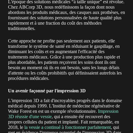
L'époque des solutions médicales “à taille unique” est révolue.
Chez ABCorp 3D, nous redéfinissons la façon dont nous
abordons les produits médicaux, des casques aux prothèses, en
fournissant des solutions personnalisées de haute qualité plus
rapidement et à une fraction du coût des méthodes
traditionnelles.
Cette approche ne profite pas seulement aux patients, elle
transforme le système de santé en réduisant le gaspillage, en
diminuant les coûts et en augmentant l'efficacité des
traitements médicaux. Grâce à une production plus rapide et
plus abordable, les patients reçoivent les soins dont ils ont
besoin au moment où ils en ont besoin, sans les longs délais
d'attente ou les coûts prohibitifs qui définissaient autrefois les
procédures médicales.
Un avenir façonné par l'impression 3D
L'impression 3D a fait d'incroyables progrès dans le domaine
médical depuis 1999. L'Institut de médecine régénérative de
Wake Forest en est un exemple révolutionnaire.
Impression
3D réussie d'une vessie
, qui a ensuite été recouvert des
propres cellules du patient et implanté. Fait remarquable, en
2018, le
la vessie a continué à fonctionner parfaitement
, qui
met en évidence l'immense potentiel de l'impression 3D dans